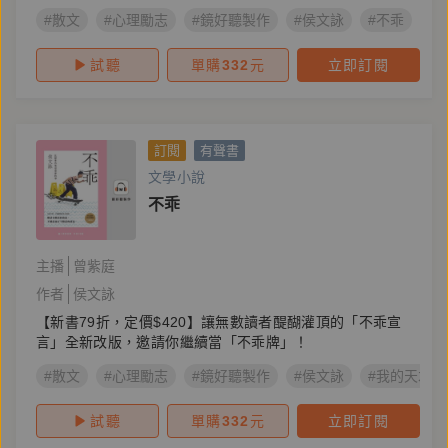
#散文
#心理勵志
#鏡好聽製作
#侯文詠
#不乖
#
試聽
單購
332
元
立即訂閱
訂閱
有聲書
文學小說
不乖
主播
曾紫庭
作者
侯文詠
【新書79折，定價$420】讓無數讀者醍醐灌頂的「不乖宣
言」全新改版，邀請你繼續當「不乖牌」！
#散文
#心理勵志
#鏡好聽製作
#侯文詠
#我的天才夢
試聽
單購
332
元
立即訂閱