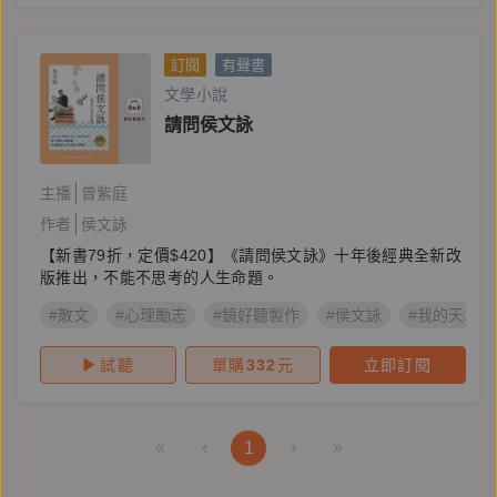
訂閱
有聲書
文學小說
請問侯文詠
主播
曾紫庭
作者
侯文詠
【新書79折，定價$420】《請問侯文詠》十年後經典全新改
版推出，不能不思考的人生命題。
#散文
#心理勵志
#鏡好聽製作
#侯文詠
#我的天才夢
試聽
單購
332
元
立即訂閱
«
‹
1
›
»