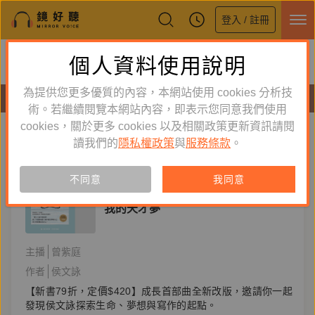
登入 / 註冊
鏡好聽全新APP上線
個人資料使用說明
下載
體驗全面升級，即刻下載
為提供您更多優質的內容，本網站使用 cookies 分析技
有聲書
術。若繼續閱覽本網站內容，即表示您同意我們使用
cookies，關於更多 cookies 以及相關政策更新資訊請閱
標籤：
變成自己想望的大人
新到舊
舊到新
讀我們的
隱私權政策
與
服務條款
。
訂閱
有聲書
不同意
我同意
文學小說
我的天才夢
主播
曾紫庭
作者
侯文詠
【新書79折，定價$420】成長首部曲全新改版，邀請你一起
發現侯文詠探索生命、夢想與寫作的起點。