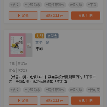
#散文
#心理勵志
#鏡好聽製作
#侯文詠
#不乖
#
試聽
單購
332
元
立即訂閱
訂閱
有聲書
文學小說
不乖
主播
曾紫庭
作者
侯文詠
【新書79折，定價$420】讓無數讀者醍醐灌頂的「不乖宣
言」全新改版，邀請你繼續當「不乖牌」！
#散文
#心理勵志
#鏡好聽製作
#侯文詠
#我的天才夢
試聽
單購
332
元
立即訂閱