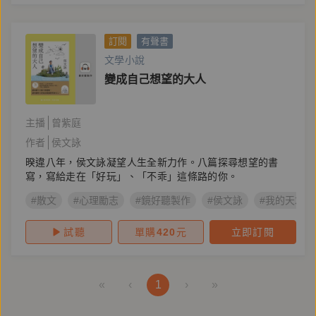
訂閱
有聲書
文學小說
變成自己想望的大人
主播
曾紫庭
作者
侯文詠
暌違八年，侯文詠凝望人生全新力作。八篇探尋想望的書
寫，寫給走在「好玩」、「不乖」這條路的你。
#散文
#心理勵志
#鏡好聽製作
#侯文詠
#我的天才夢
試聽
單購
420
元
立即訂閱
«
‹
1
›
»