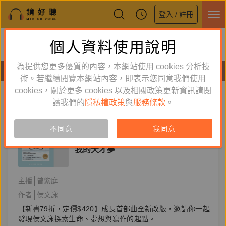
登入 / 註冊
鏡好聽全新APP上線
個人資料使用說明
下載
體驗全面升級，即刻下載
為提供您更多優質的內容，本網站使用 cookies 分析技
有聲書
術。若繼續閱覽本網站內容，即表示您同意我們使用
cookies，關於更多 cookies 以及相關政策更新資訊請閱
標籤：
請問侯文詠
新到舊
舊到新
讀我們的
隱私權政策
與
服務條款
。
訂閱
有聲書
不同意
我同意
文學小說
我的天才夢
主播
曾紫庭
作者
侯文詠
【新書79折，定價$420】成長首部曲全新改版，邀請你一起
發現侯文詠探索生命、夢想與寫作的起點。