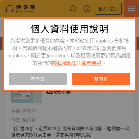
登入 / 註冊
鏡好聽全新APP上線
個人資料使用說明
下載
體驗全面升級，即刻下載
為提供您更多優質的內容，本網站使用 cookies 分析技
有聲書
術。若繼續閱覽本網站內容，即表示您同意我們使用
cookies，關於更多 cookies 以及相關政策更新資訊請閱
標籤：
侯文詠
新到舊
舊到新
讀我們的
隱私權政策
與
服務條款
。
訂閱
有聲書
不同意
我同意
文學小說
我的天才夢
主播
曾紫庭
作者
侯文詠
【新書79折，定價$420】成長首部曲全新改版，邀請你一起
發現侯文詠探索生命、夢想與寫作的起點。