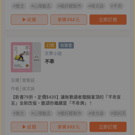
#散文
#心理勵志
#鏡好聽製作
#侯文詠
#不乖
#
試聽
單購
332
元
立即訂閱
訂閱
有聲書
文學小說
不乖
主播
曾紫庭
作者
侯文詠
【新書79折，定價$420】讓無數讀者醍醐灌頂的「不乖宣
言」全新改版，邀請你繼續當「不乖牌」！
#散文
#心理勵志
#鏡好聽製作
#侯文詠
#我的天才夢
試聽
單購
332
元
立即訂閱