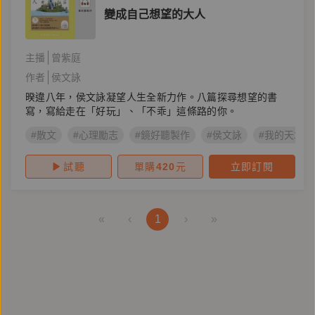
變成自己想望的大人
主播
曾紫庭
作者
侯文詠
暌違八年，侯文詠凝望人生全新力作。八篇探尋想望的書
寫，寫給走在「好玩」、「不乖」這條路的你。
#散文
#心理勵志
#鏡好聽製作
#侯文詠
#我的天才夢
試聽
單購
420
元
立即訂閱
«
‹
1
›
»