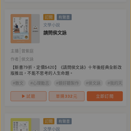
訂閱
有聲書
文學小說
請問侯文詠
主播
曾紫庭
作者
侯文詠
【新書79折，定價$420】《請問侯文詠》十年後經典全新改
版推出，不能不思考的人生命題。
#散文
#心理勵志
#鏡好聽製作
#侯文詠
#我的天才夢
試聽
單購
332
元
立即訂閱
訂閱
有聲書
文學小說