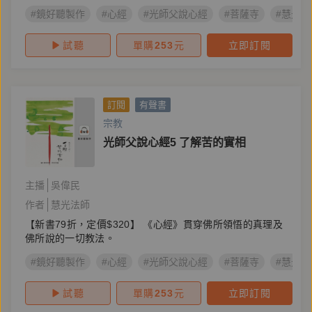
#鏡好聽製作
#心經
#光師父說心經
#菩薩寺
#慧光法
試聽
單購
253
元
立即訂閱
訂閱
有聲書
宗教
光師父說心經5 了解苦的實相
主播
吳偉民
作者
慧光法師
【新書79折，定價$320】 《心經》貫穿佛所領悟的真理及
佛所說的一切教法。
#鏡好聽製作
#心經
#光師父說心經
#菩薩寺
#慧光法
試聽
單購
253
元
立即訂閱