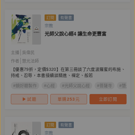
訂閱
有聲書
宗教
光師父說心經4 讓生命更豐富
主播
吳偉民
作者
慧光法師
【優惠79折，定價$320】在第三冊談了六度波羅蜜的布施、
持戒、忍辱，本書接續談精進、禪定、般若
#鏡好聽製作
#心經
#光師父說心經
#菩薩寺
#慧光法
試聽
單購
253
元
立即訂閱
訂閱
有聲書
宗教