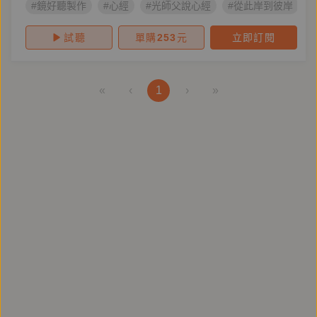
#鏡好聽製作
#心經
#光師父說心經
#從此岸到彼岸
試聽
單購
253
元
立即訂閱
«
‹
1
›
»