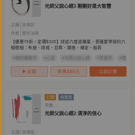
光師父說心經3 剛剛好是大智慧
主播
吳偉民
作者
慧光法師
【優惠79折，定價$320】詳述六度波羅蜜，菩薩要學習的六
個德相：布施、持戒、忍辱、精進、禪定、般若
#鏡好聽製作
#心經
#光師父說心經
#菩薩寺
#慧光法
試聽
單購
253
元
立即訂閱
訂閱
有聲書
宗教
光師父說心經2 清淨的信心
主播
吳偉民