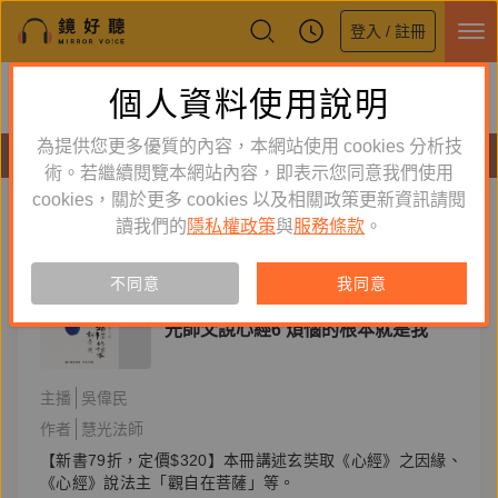
登入 / 註冊
鏡好聽全新APP上線
個人資料使用說明
下載
體驗全面升級，即刻下載
為提供您更多優質的內容，本網站使用 cookies 分析技
有聲書
術。若繼續閱覽本網站內容，即表示您同意我們使用
cookies，關於更多 cookies 以及相關政策更新資訊請閱
標籤：
維摩舍
新到舊
舊到新
讀我們的
隱私權政策
與
服務條款
。
訂閱
有聲書
不同意
我同意
宗教
光師父說心經6 煩惱的根本就是我
主播
吳偉民
作者
慧光法師
【新書79折，定價$320】本冊講述玄奘取《心經》之因緣、
《心經》說法主「觀自在菩薩」等。