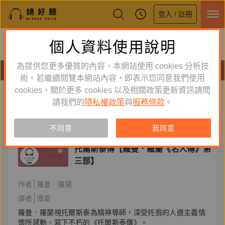
登入 / 註冊
鏡好聽全新APP上線
個人資料使用說明
下載
體驗全面升級，即刻下載
為提供您更多優質的內容，本網站使用 cookies 分析技
有聲書
術。若繼續閱覽本網站內容，即表示您同意我們使用
cookies，關於更多 cookies 以及相關政策更新資訊請閱
標籤：
名人傳
新到舊
舊到新
讀我們的
隱私權政策
與
服務條款
。
訂閱
有聲書
不同意
我同意
文學小說
托爾斯泰傳【羅曼．羅蘭《名人傳》第
三部】
作者
羅曼．羅蘭
譯者
傅雷
羅曼．羅蘭視托爾斯泰為精神導師，深受托翁的人道主義情
懷所感動，寫下不朽的《托爾斯泰傳》。