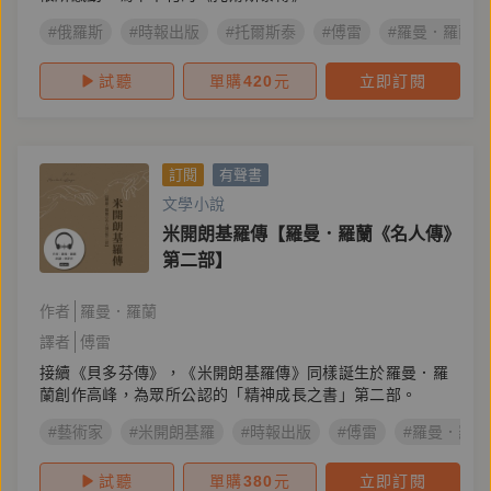
#俄羅斯
#時報出版
#托爾斯泰
#傅雷
#羅曼．羅蘭
試聽
單購
420
元
立即訂閱
訂閱
有聲書
文學小說
米開朗基羅傳【羅曼．羅蘭《名人傳》
第二部】
作者
羅曼．羅蘭
譯者
傅雷
接續《貝多芬傳》，《米開朗基羅傳》同樣誕生於羅曼．羅
蘭創作高峰，為眾所公認的「精神成長之書」第二部。
#藝術家
#米開朗基羅
#時報出版
#傅雷
#羅曼．羅蘭
試聽
單購
380
元
立即訂閱