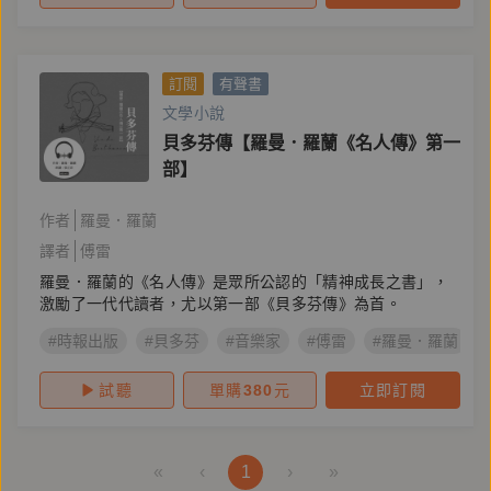
訂閱
有聲書
文學小說
貝多芬傳【羅曼．羅蘭《名人傳》第一
部】
作者
羅曼．羅蘭
譯者
傅雷
羅曼．羅蘭的《名人傳》是眾所公認的「精神成長之書」，
激勵了一代代讀者，尤以第一部《貝多芬傳》為首。
#時報出版
#貝多芬
#音樂家
#傅雷
#羅曼．羅蘭
試聽
單購
380
元
立即訂閱
«
‹
1
›
»