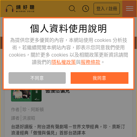
登入 / 註冊
鏡好聽全新APP上線
個人資料使用說明
下載
體驗全面升級，即刻下載
為提供您更多優質的內容，本網站使用 cookies 分析技
有聲書
術。若繼續閱覽本網站內容，即表示您同意我們使用
cookies，關於更多 cookies 以及相關政策更新資訊請閱
標籤：
傲慢與偏見
新到舊
舊到新
讀我們的
隱私權政策
與
服務條款
。
訂閱
有聲書
不同意
我同意
文學小說
傲慢佮偏見
作者
珍．阿斯頓
譯者
洪淑昭
台語好讀版．附台語有聲劇場－世界文學經典，珍．奧斯汀
浪漫經典「傲慢與偏見」首部台語譯本