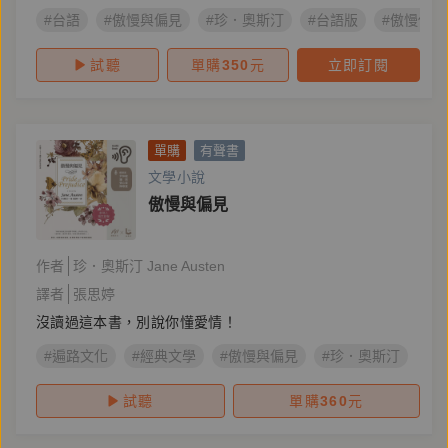
#台語
#傲慢與偏見
#珍．奧斯汀
#台語版
#傲慢佮偏
試聽
單購
350
元
立即訂閱
單購
有聲書
文學小說
傲慢與偏見
作者
珍．奧斯汀 Jane Austen
譯者
張思婷
沒讀過這本書，別說你懂愛情！
#遍路文化
#經典文學
#傲慢與偏見
#珍．奧斯汀
試聽
單購
360
元