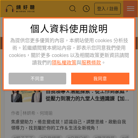
登入 / 註冊
鏡好聽全新APP上線
個人資料使用說明
下載
體驗全面升級，即刻下載
為提供您更多優質的內容，本網站使用 cookies 分析技
有聲書
術。若繼續閱覽本網站內容，即表示您同意我們使用
cookies，關於更多 cookies 以及相關政策更新資訊請閱
標籤：
自我領導
新到舊
舊到新
讀我們的
隱私權政策
與
服務條款
。
單購
有聲書
不同意
我同意
生活風格
自我領導Ｘ潛能探索：從工作到家庭，
從壓力到潛力的九堂人生通識課【加贈
CAKE自我分析＆壓力下自我覺察表】
作者
林妍希
何琦瑜
焦慮變助力，倦怠變成就！認識自己，調整思維，啟動自我
領導力，找到屬於你的工作＆生活全新視角！