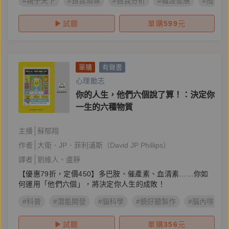
#親子天下
#自我領導
#自我分析
#職涯發展
#成長型
試聽
單購
599
元
單購
有聲書
心理勵志
你的人生，他們六個說了算！：決定你
一生的六種物質
主播
蘇郁翔
作者
大衛．JP．菲利浦斯（David JP Phillips）
譯者
劉維人
盧靜
【優惠79折，定價450】多巴胺、催產素、血清素……你如
何運用「他們六個」，將決定你人生的成敗！
#科普
#潛能開發
#腦科學
#鏡好聽製作
#腦內啡
試聽
單購
356
元