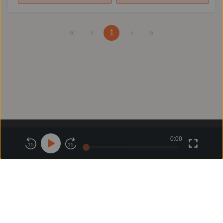
«
‹
1
›
»
0:00
關於鏡好聽
版權政策
隱私政策
15
15
商務合作
付費條款
會員條款
常見問題
客服信箱