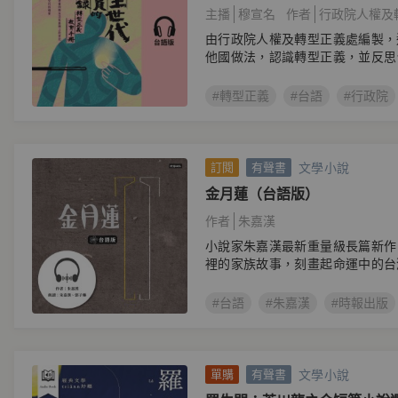
（台語版）
主播
穆宣名
作者
行政院人權及
由行政院人權及轉型正義處編製，
他國做法，認識轉型正義，並反思
義。
#轉型正義
#台語
#行政院
文學小說
訂閱
有聲書
金月蓮（台語版）
作者
朱嘉漢
小說家朱嘉漢最新重量級長篇新作
裡的家族故事，刻畫起命運中的台
#台語
#朱嘉漢
#時報出版
文學小說
單購
有聲書