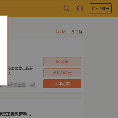
登入 / 註冊
新到舊
舊到新
試聽
支持和國藝會出版補
單購
360
元
村生活。
立即訂閱
語
#九歌出版
#屁窒囡仔的謝師宴
#林連鍠
#台語有聲書
轉型正義教育手冊