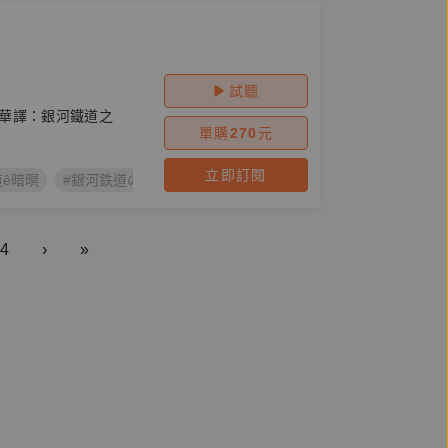
試聽
華譯：銀河鐵道之
單購
270
元
立即訂閱
道ê暗暝
#銀河鉄道の夜
#銀河鐵道之夜
#宮澤賢治
#台語有聲
4
›
»