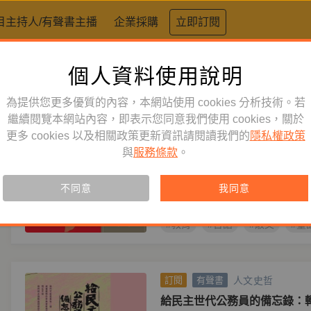
目主持人/有聲書主播
企業採購
立即訂閱
個人資料使用說明
標籤：
台語有聲書
為提供您更多優質的內容，本網站使用 cookies 分析技術。若
童書／青少年
繼續閱覽本網站內容，即表示您同意我們使用 cookies，關於
訂閱
有聲書
更多 cookies 以及相關政策更新資訊請閱讀我們的
隱私權政策
屁窒囡仔的謝師宴
與
服務條款
。
作者
林連鍠
榮獲文化部國家語言整體發展方案
不同意
我同意
助的臺語散文，描寫教育現況和農
#教育
#台語
#散文
#臺
人文史哲
訂閱
有聲書
給民主世代公務員的備忘錄：