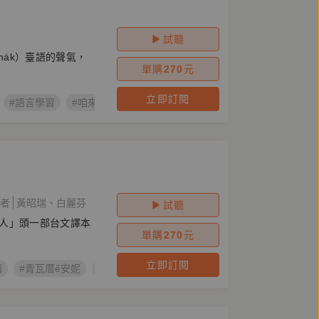
試聽
ha̍k）臺語的聲氣，
單購
270
元
立即訂閱
#語言學習
#咱來讀讀
#臺語
#台語有聲書
者
黃昭瑞
白麗芬
試聽
人」頭一部台文譯本
單購
270
元
立即訂閱
讀
#青瓦厝ê安妮
#Lucy Maud Montgomery
#世界文學
#清