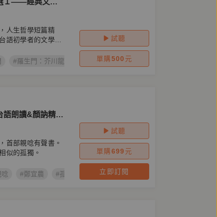
選Ｉ——經典文學
，人生哲學短篇精
試聽
台語初學者的文學有
單購
500
元
門
#羅生門：芥川龍之介短篇小說選Ｉ
#木馬文化
#台語有聲書
台語朗讀&顏訥精采
試聽
，首部親唸有聲書。
單購
699
元
相似的孤獨。
立即訂閱
親唸
#鄭宜農
#孤獨培養皿
#明星朗讀
#台語有聲書