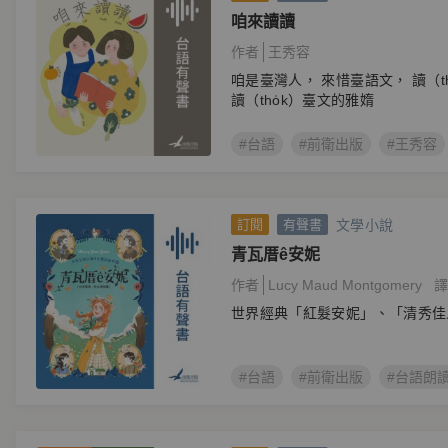
咱來讀讀
作者
王秀容
咱是臺灣人， 來惜臺語文， 讀（t
讀（tho̍k）臺文的雅媠
#台語
#前衛出版
#王秀容
文學小說
訂閱
有聲書
青瓦厝ê安妮
作者
Lucy Maud Montgomery
譯
世界經典「紅髮安妮」、「清秀佳
#台語
#前衛出版
#台語朗