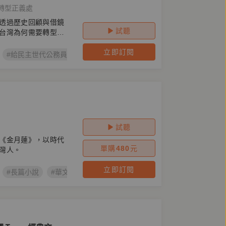
轉型正義處
透過歷史回顧與借鏡
試聽
台灣為何需要轉型正
立即訂閱
#給民主世代公務員的備忘錄
#轉型正義教育手冊
#台語有聲書
試聽
《金月蓮》，以時代
單購
480
元
灣人。
立即訂閱
#長篇小說
#華文創作
#日治時期
#家族史
#金月蓮（台語