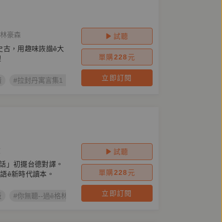
林豪森
試聽
史古，用趣味詼諧ê大
單購
228
元
理
立即訂閱
讀
#拉封丹寓言集1：蟬á kah狗蟻
#拉封丹寓言集
#拉封丹
#J
欣
試聽
話」初擺台德對譯。
單購
228
元
德語ê新時代讀本。
立即訂閱
版
#你無聽--過ê格林童話
#台語朗讀
#Brüder Grimm
#台語