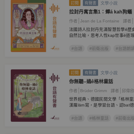
文學小說
訂閱
有聲書
拉封丹寓言集1：蟬á kah狗蟻
作者
Jean de La Fontaine
譯者
法國詩人拉封丹充滿智慧哲學ê歷
自然比喻，思考人性kap世事ê道
#台語
#前衛出版
#台語朗
文學小說
訂閱
有聲書
你無聽--過ê格林童話
作者
Brüder Grimm
譯者
邱偉
世界經典、德國民間文學「格林童
漢羅lām寫，是學習台語、認bat
#台語
#格林童話
#前衛出