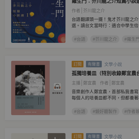
羅生門：芥川龍之介短篇小說
tsiânn好聽．台語有聲冊
作者
芥川龍之介
台語翻譯頭一擺！鬼才芥川龍之介
選。讀台文當時行：適合中學生佮
聲冊
#台語
#芥川龍之介
#羅生
文學小說
訂閱
有聲書
孤獨培養皿（特別收錄鄭宜農
對談）
主播
鄭宜農
作者
鄭宜農
音樂創作人鄭宜農，首部私我書寫
每個人的培養皿都不同，但都養著
#台語
#鏡好聽製作
#作者
文學小說
訂閱
有聲書