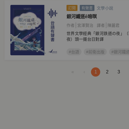
文學小說
訂閱
有聲書
銀河鐵道ê暗暝
作者
宮澤賢治
譯者
陳麗君
世界文學經典「銀河鉄道の夜」（
夜）頭一擺台日對譯
#台語
#前衛出版
#銀河鐵
«
‹
1
2
3