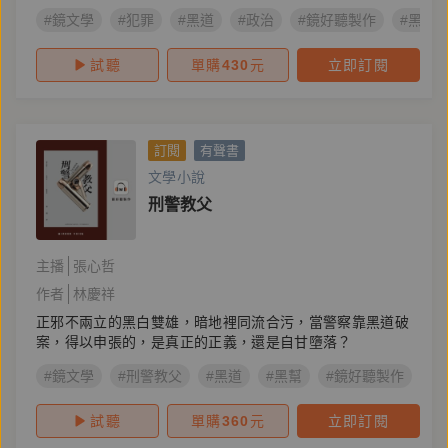
#鏡文學
#犯罪
#黑道
#政治
#鏡好聽製作
#黑金
試聽
單購
430
元
立即訂閱
訂閱
有聲書
文學小說
刑警教父
主播
張心哲
作者
林慶祥
正邪不兩立的黑白雙雄，暗地裡同流合污，當警察靠黑道破
案，得以申張的，是真正的正義，還是自甘墮落？
#鏡文學
#刑警教父
#黑道
#黑幫
#鏡好聽製作
#
試聽
單購
360
元
立即訂閱