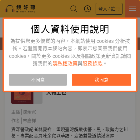
登入 / 註冊
鏡好聽全新APP上線
個人資料使用說明
下載
體驗全面升級，即刻下載
為提供您更多優質的內容，本網站使用 cookies 分析技
有聲書
術。若繼續閱覽本網站內容，即表示您同意我們使用
cookies，關於更多 cookies 以及相關政策更新資訊請閱
標籤：
林慶祥
新到舊
舊到新
讀我們的
隱私權政策
與
服務條款
。
訂閱
有聲書
不同意
我同意
文學小說
大哥上位
主播
陳余寬
作者
林慶祥
資深警政記者林慶祥，重現臺灣解嚴後警、黑、政勢力之糾
葛。專業配音員陳余寬以華語、臺語雙聲道精湛演繹。