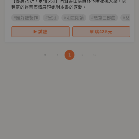
【優惠79折，定價550】有聲書由演員林予晞獨挑大梁，以
豐富的聲音表情展現她對本書的喜愛。
#鏡好聽製作
#皇冠
#明星朗讀
#惡童三部曲
#惡童
試聽
單購
435
元
«
‹
1
›
»