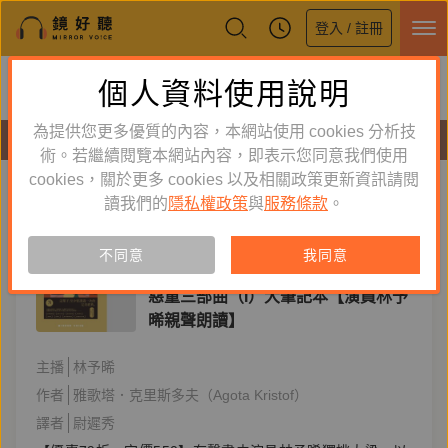
登入 / 註冊
鏡好聽全新APP上線
個人資料使用說明
下載
體驗全面升級，即刻下載
為提供您更多優質的內容，本網站使用 cookies 分析技
有聲書
術。若繼續閱覽本網站內容，即表示您同意我們使用
cookies，關於更多 cookies 以及相關政策更新資訊請閱
標籤：
大筆記本
新到舊
舊到新
讀我們的
隱私權政策
與
服務條款
。
單購
有聲書
不同意
我同意
文學小說
惡童三部曲（I）大筆記本【演員林予
晞親聲朗讀】
主播
林予晞
作者
雅歌塔．克里斯多夫（Agota Kristof）
譯者
尉遲秀