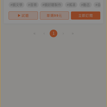
#鏡文學
#音樂
#鏡好聽製作
#搖滾
#勵志
#自我
試聽
單購
99
元
立即訂閱
«
‹
1
›
»