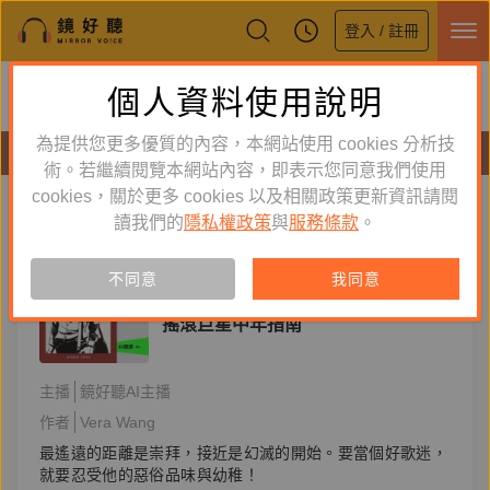
登入 / 註冊
鏡好聽全新APP上線
個人資料使用說明
下載
體驗全面升級，即刻下載
為提供您更多優質的內容，本網站使用 cookies 分析技
有聲書
術。若繼續閱覽本網站內容，即表示您同意我們使用
cookies，關於更多 cookies 以及相關政策更新資訊請閱
標籤：
Vera Wang
新到舊
舊到新
讀我們的
隱私權政策
與
服務條款
。
訂閱
有聲書
AI
不同意
我同意
文學小說
搖滾巨星中年指南
主播
鏡好聽AI主播
作者
Vera Wang
最遙遠的距離是崇拜，接近是幻滅的開始。要當個好歌迷，
就要忍受他的惡俗品味與幼稚！