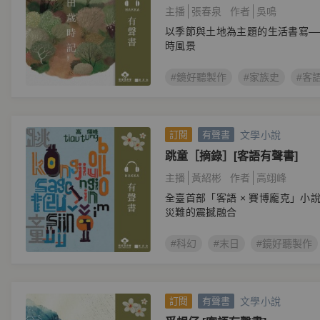
主播
張春泉
作者
吳鳴
以季節與土地為主題的生活書寫—
時風景
#鏡好聽製作
#家族史
#客
文學小說
訂閱
有聲書
跳童［摘錄］[客語有聲書]
主播
黃紹彬
作者
高翊峰
全臺首部「客語 × 賽博龐克」小
災難的震撼融合
#科幻
#末日
#鏡好聽製作
文學小說
訂閱
有聲書