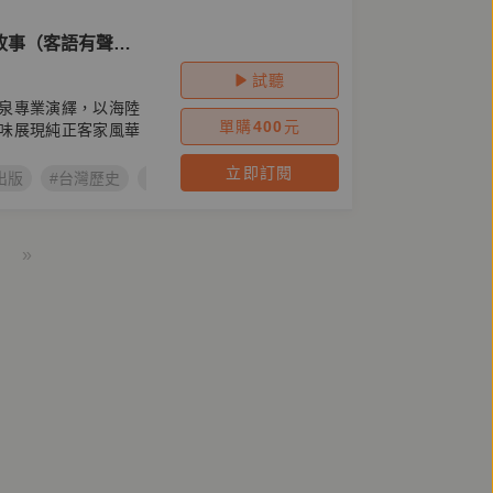
故事（客語有聲
試聽
泉專業演繹，以海陸
單購
400
元
味展現純正客家風華
立即訂閱
出版
#台灣歷史
#茶金
#茶金歲月
#客語
#廖運潘
#張
»