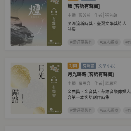
爧 [客語有聲書]
主播
張芳慈
作者
張芳慈
吳濁流新詩獎、臺灣文學獎詩人 
詩集
#鏡好聽製作
#詩人親唸
#
文學小說
訂閱
有聲書
月光歸路 [客語有聲書]
主播
羅思容
作者
羅思容
金曲獎、金音獎、華語音樂傳媒大
容第一本客語創作詩集
#鏡好聽製作
#詩人親唸
#