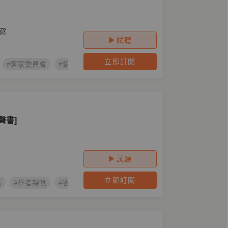
寫
試聽
立即訂閱
#客家委員會
#鏡萬象
#客語文學作家創作計畫
#張郅忻
#
聲書]
試聽
立即訂閱
情
#作者親唸
#客語
#客家委員會
#鏡萬象
#客語文學作家