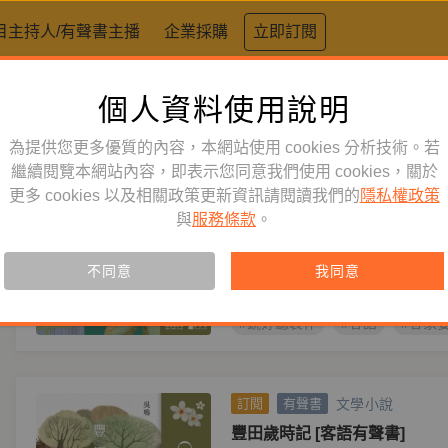
目主持人/有聲書主播
企業採購
立即訂閱
個人資料使用說明
標籤：
客語
為提供您更多優質的內容，本網站使用 cookies 分析技術。若
文學小說
繼續閱覽本網站內容，即表示您同意我們使用 cookies，關於
訂閱
有聲書
更多 cookies 以及相關政策更新資訊請閱讀我們的
隱私權政策
𠊎屋下个番檨樹［摘錄］[客語
與
服務條款
。
主播
宋菁玲
作者
李旺台
資深媒體人李旺台，回頭用母語，
不同意
我同意
記憶和當代故事。
#鏡好聽製作
#客語
#客家
文學小說
訂閱
有聲書
豐田歲時記 [客語有聲書]