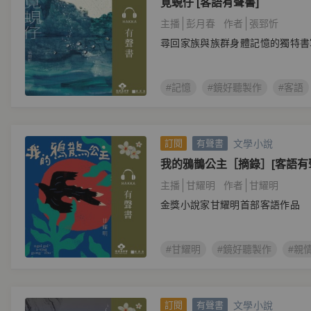
覓蜆仔 [客語有聲書]
主播
彭月春
作者
張郅忻
尋回家族與族群身體記憶的獨特書
#記憶
#鏡好聽製作
#客語
文學小說
訂閱
有聲書
我的鴉鵲公主［摘錄］[客語有
主播
甘耀明
作者
甘耀明
金獎小說家甘耀明首部客語作品
#甘耀明
#鏡好聽製作
#親
文學小說
訂閱
有聲書