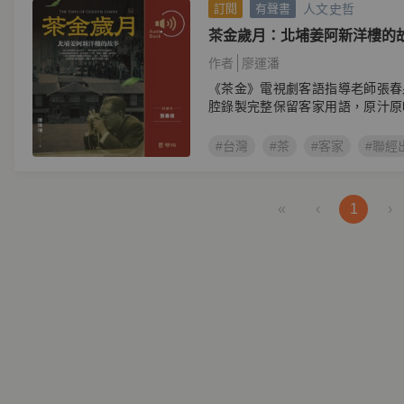
人文史哲
訂閱
有聲書
茶金歲月：北埔姜阿新洋樓的
書）
作者
廖運潘
《茶金》電視劇客語指導老師張春
腔錄製完整保留客家用語，原汁原
#台灣
#茶
#客家
#聯經
«
‹
1
›