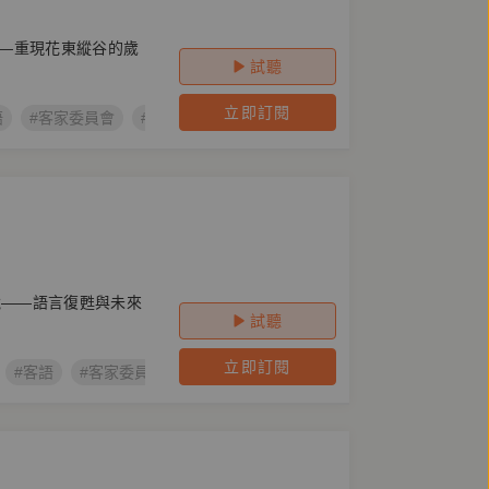
—重現花東縱谷的歲
試聽
立即訂閱
語
#客家委員會
#鏡萬象
#客語文學作家創作計畫
#吳鳴
#
說——語言復甦與未來
試聽
立即訂閱
#客語
#客家委員會
#鏡萬象
#客語文學作家創作計畫
#高