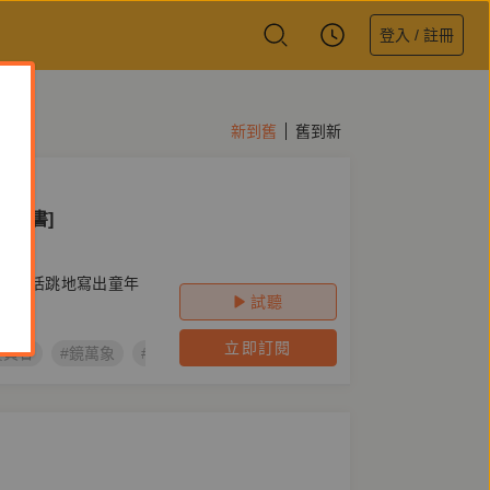
登入 / 註冊
新到舊
舊到新
有聲書]
生動活跳地寫出童年
試聽
立即訂閱
委員會
#鏡萬象
#李旺台
#客語文學作家創作計畫
#𠊎屋下个