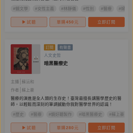
#鏡文學
#女性主義
#林靜儀
#性別
#醫療
#婦產
試聽
單購
450
元
立即訂閱
訂閱
有聲書
人文史哲
暗黑醫療史
主播
蘇沄和
作者
蘇上豪
醫療的演進是全人類的生存史！臺灣最擅長講醫學歷史的醫
師，以輕鬆而深刻的筆調撼動你我對醫學世界的認識！
#歷史
#醫療
#鏡好聽製作
#暗黑醫療史
#蘇上豪
試聽
單購
280
元
立即訂閱