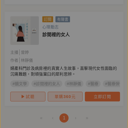
訂閱
有聲書
心理勵志
診間裡的女人
主播
曾婷
作者
林靜儀
婦產科門診及病房裡的真實人生故事，直擊現代女性面臨的
沉痛難題，對頑強窠臼的犀利思辨。
#鏡文學
#診間裡的女人
#林靜儀
#醫療
#醫療保健
試聽
單購
360
元
立即訂閱
«
‹
1
›
»