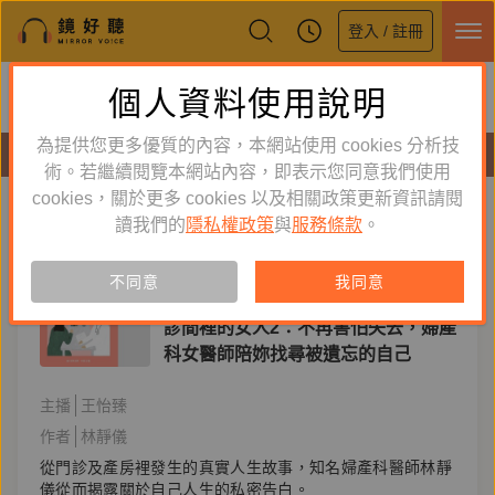
登入 / 註冊
鏡好聽全新APP上線
個人資料使用說明
下載
體驗全面升級，即刻下載
為提供您更多優質的內容，本網站使用 cookies 分析技
有聲書
術。若繼續閱覽本網站內容，即表示您同意我們使用
cookies，關於更多 cookies 以及相關政策更新資訊請閱
標籤：
醫療
新到舊
舊到新
讀我們的
隱私權政策
與
服務條款
。
訂閱
有聲書
不同意
我同意
文學小說
診間裡的女人2：不再害怕失去，婦產
科女醫師陪妳找尋被遺忘的自己
主播
王怡臻
作者
林靜儀
從門診及產房裡發生的真實人生故事，知名婦產科醫師林靜
儀從而揭露關於自己人生的私密告白。