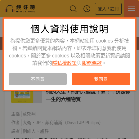
登入 / 註冊
鏡好聽全新APP上線
個人資料使用說明
下載
體驗全面升級，即刻下載
為提供您更多優質的內容，本網站使用 cookies 分析技
有聲書
術。若繼續閱覽本網站內容，即表示您同意我們使用
cookies，關於更多 cookies 以及相關政策更新資訊請閱
標籤：
平安文化
新到舊
舊到新
讀我們的
隱私權政策
與
服務條款
。
單購
有聲書
不同意
我同意
心理勵志
你的人生，他們六個說了算！：決定你
一生的六種物質
主播
蘇郁翔
作者
大衛．JP．菲利浦斯（David JP Phillips）
譯者
劉維人
盧靜