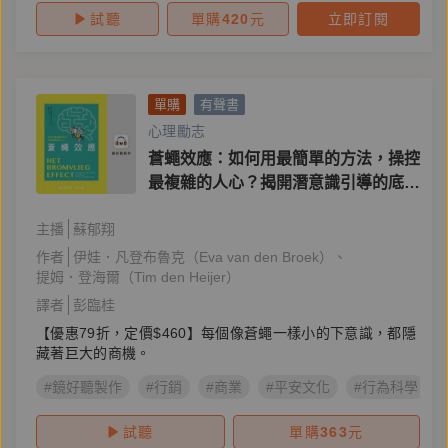
試聽
單購
420
元
立即訂閱
單購
有聲書
心理勵志
蒼蠅效應：如何用最簡單的方法，操控
最複雜的人心？揭開潛意識引導的底層
邏輯
主播
蘇郁翔
作者
伊娃．凡登布魯克（Eva van den Broek）
提姆．登海爾（Tim den Heijer）
譯者
彭臨桂
【優惠79折，定價$460】每個像蒼蠅一樣小的下意識，都隱
藏著巨大的商機。
#鏡好聽製作
#行銷
#商業
#平安文化
#行為科學
試聽
單購
363
元