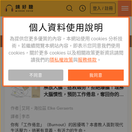
登入 / 註冊
鏡好聽全新APP上線
個人資料使用說明
下載
體驗全面升級，即刻下載
為提供您更多優質的內容，本網站使用 cookies 分析技
有聲書
術。若繼續閱覽本網站內容，即表示您同意我們使用
cookies，關於更多 cookies 以及相關政策更新資訊請閱
標籤：
Burnout
新到舊
舊到新
讀我們的
隱私權政策
與
服務條款
。
單購
有聲書
不同意
我同意
心理勵志
解放大腦：拯救過勞，拒絕爆腦！理解
大腦慣性，預防工作倦怠，奪回你的心
智自主權
作者
艾珂・海拉茲 Elke Geraerts
譯者
李忞
你有「工作倦怠」（Burnout）的困擾嗎？本書教人面對現代
生活壓力，過著有意義、有活力的生命。