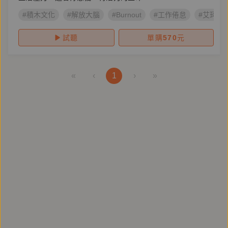
#積木文化
#解放大腦
#Burnout
#工作倦怠
#艾珂・
試聽
單購
570
元
«
‹
1
›
»