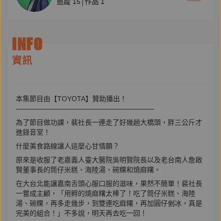
追蹤
15
作品
1
INFO
資訊
本集節目由【TOYOTA】贊助播出！
————————————————————
為了節目做功課，裴社長一連走了好幾趟大橋頭，胖三公斤才
進錄音室！
什麼美食路線讓人這麼心甘情願？
原來是收服了老嘉義人臺大醫院吳明賢院長以及老台南人詹啟
賢董事長的筒仔米糕、海陸湯、碗粿和燒麻糬。
在大台北能讓嘉南舌頭心服口服的滋味，果然不簡單！裴社長
一嘗成主顧，「用孵的燒麻糬太棒了！吃了筒仔米糕、海陸
湯、碗粿，再多走幾步，到雙連吃麻糬，再加圓仔剉冰，真是
完美的組合！」不多說，明天再去吃一回！