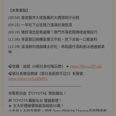
【本集重點】
(00:58) 嘉南醫界大佬推薦的大橋頭筒仔米糕
(04:15) 一早吃下必定精力滿滿的海陸湯
(05:24) 豬肝湯怎麼煮最嫩？南門市場老闆傳授處理技巧
(11:06) 寧夏鄭記碗粿紮實又不粉，挖下去每一口都是料
(12:29) 溫油孵的燒麻糬太好吃，再點圓仔湯和剉冰通通都美
味
🎧收聽、追蹤《#裴社長吃喝玩樂》 ➤
https://lihi.cc/ZFxzE
🎧裴社長親自朗讀《裴社長廚房手記2》有聲書：
https://reurl.cc/LaDMRX
————————————————————
本集節目由【TOYOTA】贊助播出！
🎁 TOYOTA 轟動全台 震撼獻禮！
🔥 五大好禮總價值最高超過16萬！
🎉本月入主指定車款，就送 Sony BRAVIA Theatre天空聲道劇