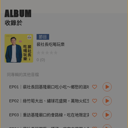
院 ！
現在買RAV4、COROLLA CROSS、YARiS CROSS、ALTIS、
ALBUM
TOWN ACE及VIOS
就送 Sony BRAVIA Theatre天空聲道劇院🎵🎶
收錄於
再享最高80萬0利率、最高3萬舊車收購圓夢金、2萬配件金及5
年14萬公里延長保固，總價值最高超過16萬元！🔥
節目
🌟 Sony BRAVIA Theatre天空聲道劇院🌟
裴社長吃喝玩樂
帶給你劇院級的聽覺感受！（原價21,900元）
◾ 獨特的實體天空聲道創造出飛越頭頂的震撼音效
◾ 獨立的中置聲道能確保人聲的表現更加清晰、細節
0 (0)
◾ 再搭配重低音喇叭，音場表現更具層次
✨無論是追劇、觀看綜藝節目、聆聽音樂等，皆能享受高品質
的環繞音效沉浸感受！✨
同專輯的其他音檔
📌詳細活動辦法及限制請至TOYOTA官網查詢
🔍了解更多：TOYOTA 轟動全台 震撼獻禮
EP01｜裴社長回基隆廟口吃小吃～鄉愁的滋味也是絕世美味！
https://www.toyota.com.tw/event/202507SONY
【鏡好聽製作團隊】
EP02｜綠竹筍大出、繡球花盛開，萬物火紅生長，原來是立夏！
製作人：吳芳碩
錄音師：劉姿吟
EP03｜重訪基隆廟口約會路線，吃在地限定美味加甜蜜人情味！
行銷統籌：陳玟如
業務統籌：李思源