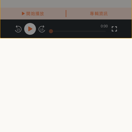
開始播放
專輯資訊
0:00
關於鏡好聽
版權政策
隱私政策
15
15
商務合作
付費條款
會員條款
常見問題
客服信箱
客服時間：週一 ～ 週五10:00 - 18:00（國定假日除外）
Copyright © 2025 精鏡傳媒股份有限公司 All Rights Reserved