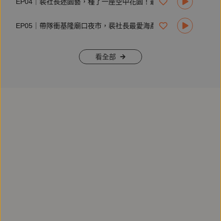
EP04｜裴社長迷園藝，種了一座空中花園！最愛賞花煮一壺黃婉玲紅茶
視覺設計：陳克宇
| 合作、節目建議歡迎來信：
voiceservice@mirrormedia.mg
| 鏡好聽：
https://www.mirrorvoice.com.tw/
EP05｜帶隊衝基隆廟口夜市，裴社長最愛海產店已成波登來訪的名店啦！
| 鏡好聽iOS APP：
https://pse.is/3hjdl6
| 鏡好聽Android APP：
https://mirrormediafb.pros.is/LY67K
| Facebook：
https://facebook.com/mirrorvoice2019
看全部
| Instagram：
https://instagram.com/mirror_voice