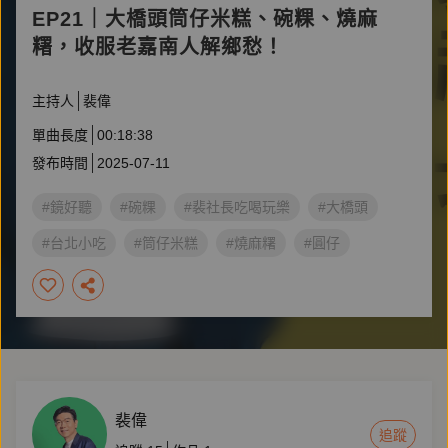
EP21｜大橋頭筒仔米糕、碗粿、燒麻
糬，收服老嘉南人解鄉愁！
主持人
裴偉
單曲長度
00:18:38
發布時間
2025-07-11
#鏡好聽
#碗粿
#裴社長吃喝玩樂
#大橋頭
#台北小吃
#筒仔米糕
#燒麻糬
#圓仔
#剉冰
裴偉
追蹤