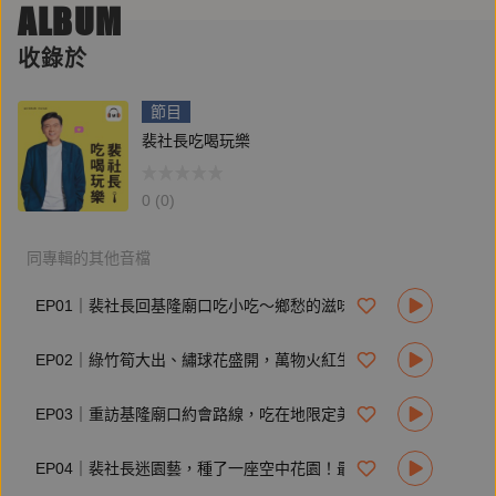
ALBUM
👨‍🍳(19:28) 前蹄添好運，港版蠔油豬手自己做
[備料]
收錄於
豬前蹄
蔥、薑、香葉（桂葉）、八角、冰糖、蠔油、老抽
節目
[步驟]
裴社長吃喝玩樂
1. 豬前蹄先炸過。起油鍋，油溫至150度，豬前蹄入鍋油炸一
下。
2. 過一次滾水，在活水下沖洗。
0 (0)
3. 另起一鍋，炒香蔥、薑、香葉（桂葉）、八角、冰糖，加水
加蠔油，加老抽上色，蓋鍋用小火燉一個小時。
4. 香料撈出棄之，將豬腳取出，湯汁留著，可做沾料。
同專輯的其他音檔
👨‍🍳(21:22) 絕版名店「三分俗氣」江浙風豬腳自己滷
EP01｜裴社長回基隆廟口吃小吃～鄉愁的滋味也是絕世美味！
[備料]
豬前蹄（肉較多，可多買一些）
EP02｜綠竹筍大出、繡球花盛開，萬物火紅生長，原來是立夏！
豬腳肉（這部分較不易入味，下鍋前，先用鐵籤多處戳幾下）
蔥白、老薑、八角、冰糖、淡醬油、蔭㡳油、老抽
EP03｜重訪基隆廟口約會路線，吃在地限定美味加甜蜜人情味！
[步驟]
1. 腳先用清水煑一下去腥臊。
2. 鐵鍋入少油爆香蔥白段及老薑片，將對切的蹄及豬腳塊入鍋
EP04｜裴社長迷園藝，種了一座空中花園！最愛賞花煮一壺黃婉玲紅茶
快炒，加入冰糖及一把八角，炒勻後加入黑龍淡醬油及蔭㡳