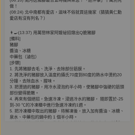
(06:10) 閏月送豬腳最合宜時機與禁忌？「這件事」千萬別先
做！
(08:24) 北中南都有愛店，滋味不俗就買這幾家（猜猜黃仁勳
愛店有沒有列名？）
👨‍🍳(13:37) 用萬巒林家阿嬤祕招燉出Q脆豬腳
[備料]
豬腳
醬油、冰糖
中藥包（滷包）
[步驟]
1. 先將豬腳去毛、洗淨、去除部份筋膜。
2. 將洗淨的豬腳放入溫度約攝氏70度到80度的熱水中燙約20
分鐘，去除血水、腥味。
3. 把燙過的豬腳，用冷水浸泡約半小時，使豬腳中強硬的筋頭
部份變得脆嫩。
4. 再來有個絕招，急速冷凍。浸過冷水的豬腳， 隨即置於-25
到-30 ℃的冷凍櫃中進行急速冷凍約1週。
5. 把冷凍櫃中取出的豬腳，待解凍後，放入加有醬油、冰糖、
泉水、中藥包的鍋中約 1 個半小時。
6. 撈起吹涼，這樣可以收束豬腳中的油脂，使吃起來不油膩，
豬腳皮更脆。