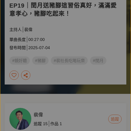
EP19｜閏月送豬腳這習俗真好，滿滿愛
意孝心，豬腳吃起來！
主持人
裴偉
單曲長度
00:27:00
發布時間
2025-07-04
#鏡好聽
#豬腳
#裴社長吃喝玩樂
#閏月
裴偉
追蹤
追蹤
15
作品
1