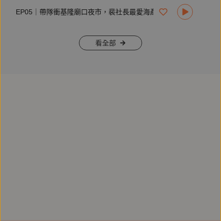
油，再加一些老抽上色。徐徐入清水降低鹹味，味道剛好即
EP05｜帶隊衝基隆廟口夜市，裴社長最愛海產店已成波登來訪的名店啦！
可。
3. 大火湯滾，轉小火燉一個小時，（水滾後可以整鍋倒入砂鍋
慢燉，燉出來的食物比較溫潤），蓋鍋後不要理它。
看全部
4. 最後十分鐘，可打開鍋蓋大火收汁，若湯汁太乾，可加水，
但一定要加熱水，不能冷水。等肉軟汁鮮，關火上桌。
🎧收聽、追蹤《#裴社長吃喝玩樂》 ➤
https://lihi.cc/ZFxzE
🎧裴社長太會說菜了！趕快再去聽裴社長親自朗讀的《裴社長
廚房手記2》有聲書：
https://reurl.cc/LaDMRX
————————————————————
本集節目由【iRent】贊助播出！
炎炎夏日，想出門但是外面好熱？沒關係！租 iRent出遊，一
起享受開車的美好時光！iRent全台最大共享車品牌 24 小時
App 自助租還，短程代步、長途旅行都 OK！以小時計費，幫
你的行程精打細算~8/31前下載 iRent，輸入兌換碼【吃喝玩
樂】領取新會員禮包 72 分鐘汽機車折抵券！這個夏天，別悶
在家，一起租 iRent 走出新日常！
立即加入#iRent 👉
https://irentxhims.page.link/4JDM
————————————————————