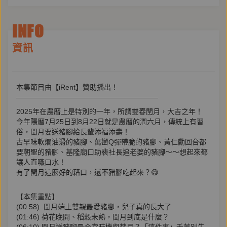
INFO
資訊
本集節目由【iRent】贊助播出！
————————————————————
2025年在農曆上是特別的一年，所謂雙春閏月，大吉之年！
今年陽曆7月25日到8月22日就是農曆的潤六月，傳統上有習
俗，閏月要送豬腳給長輩添福添壽！
古早味軟爛油滑的豬腳、萬巒Q彈帶脆的豬腳、黃仁勳回台都
要朝聖的豬腳、基隆廟口助裴社長追老婆的豬腳～～想起來都
讓人直嚥口水！
有了閏月這麼好的藉口，還不豬腳吃起來？😋
【本集重點】
(00:58) 閏月端上雙親最愛豬腳，兒子真的長大了
(01:46) 荷花晚開、稻穀未熟，閏月到底是什麼？